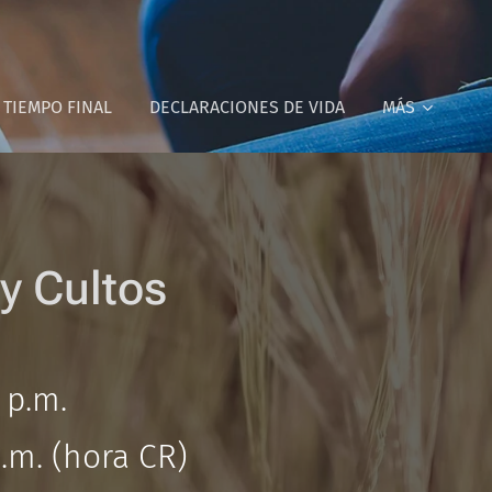
 TIEMPO FINAL
DECLARACIONES DE VIDA
MÁS
y Cultos
 p.m.
.m. (hora CR)